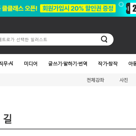
직무·AI
미디어
글쓰기·말하기·번역
작가·창작
아
전체강좌
사진
길
 길