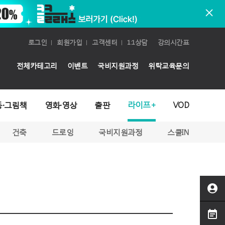
로그인
회원가입
고객센터
1:1상담
강의시간표
전체카테고리
이벤트
국비지원과정
위탁교육문의
라이프+
동·그림책
영화·영상
출판
VOD
건축
드로잉
국비지원과정
스쿨IN