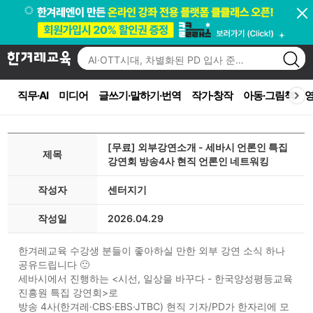
직무·AI
미디어
글쓰기·말하기·번역
작가·창작
아동·그림책
영
[무료] 외부강연소개 - 세바시 언론인 특집
제목
강연회 방송4사 현직 언론인 네트워킹
작성자
센터지기
작성일
2026.04.29
한겨레교육 수강생 분들이 좋아하실 만한 외부 강연 소식 하나
공유드립니다 🙂
세바시에서 진행하는 <시선, 일상을 바꾸다 - 한국양성평등교육
진흥원 특집 강연회>로
방송 4사(한겨레·CBS·EBS·JTBC) 현직 기자/PD가 한자리에 모